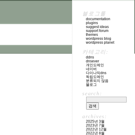
블로그롤
documentation
plugins
suggest ideas
support forum
themes
wordpress blog
wordpress planet
카테고리:
ddns
dnsever
개인도메인
네이버
다이나믹dns
독립도메인
분류되지 않음
블로그
search:
archives:
2025년 3월
2023년 7월
2022년 12월
2022년 8월