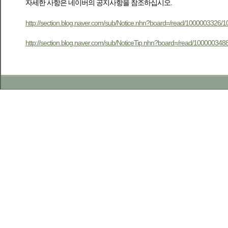
자세한 사항은 네이버의 공지사항을 참조하십시오.
http://section.blog.naver.com/sub/Notice.nhn?board=/read/100000332
http://section.blog.naver.com/sub/NoticeTip.nhn?board=/read/100000