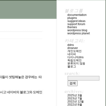
블로그롤
documentation
plugins
suggest ideas
support forum
themes
wordpress blog
wordpress planet
카테고리:
ddns
dnsever
개인도메인
네이버
다이나믹dns
독립도메인
분류되지 않음
블로그
search:
용자들이 셋팅해놓은 경우에는 따
archives:
하시고 네이버의 블로그와 도메인
2025년 3월
2023년 7월
2022년 12월
2022년 8월