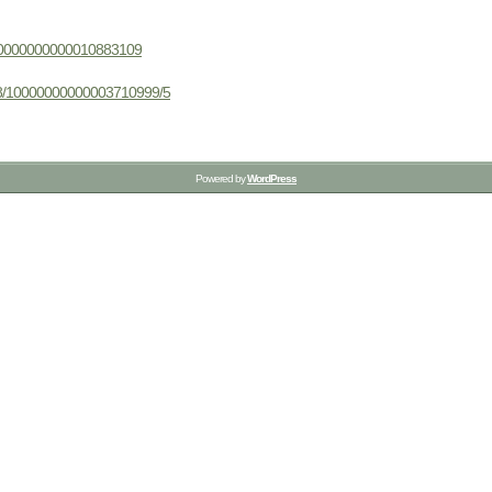
6/10000000000010883109
3488/10000000000003710999/5
Powered by
WordPress