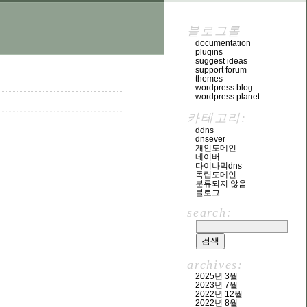
블로그롤
documentation
plugins
suggest ideas
support forum
themes
wordpress blog
wordpress planet
카테고리:
ddns
dnsever
개인도메인
네이버
다이나믹dns
독립도메인
분류되지 않음
블로그
search:
archives:
2025년 3월
2023년 7월
2022년 12월
2022년 8월