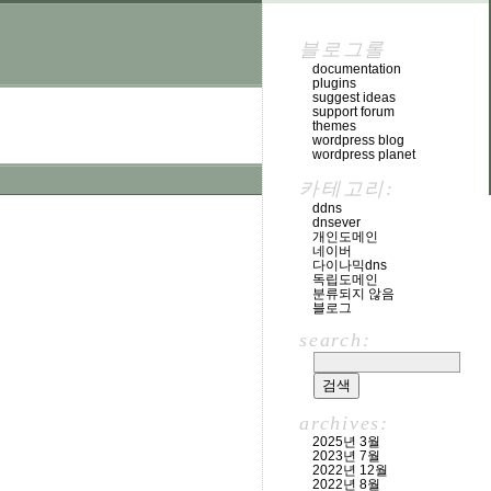
블로그롤
documentation
plugins
suggest ideas
support forum
themes
wordpress blog
wordpress planet
카테고리:
ddns
dnsever
개인도메인
네이버
다이나믹dns
독립도메인
분류되지 않음
블로그
search:
archives:
2025년 3월
2023년 7월
2022년 12월
2022년 8월